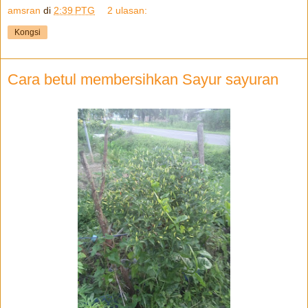
amsran
di
2:39 PTG
2 ulasan:
Kongsi
Cara betul membersihkan Sayur sayuran