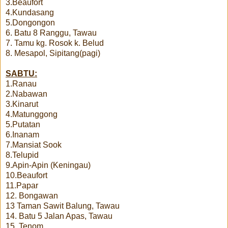
3.Beaufort
4.Kundasang
5.Dongongon
6. Batu 8 Ranggu, Tawau
7. Tamu kg. Rosok k. Belud
8. Mesapol, Sipitang(pagi)
SABTU:
1.Ranau
2.Nabawan
3.Kinarut
4.Matunggong
5.Putatan
6.Inanam
7.Mansiat Sook
8.Telupid
9.Apin-Apin (Keningau)
10.Beaufort
11.Papar
12. Bongawan
13 Taman Sawit Balung, Tawau
14. Batu 5 Jalan Apas, Tawau
15. Tenom