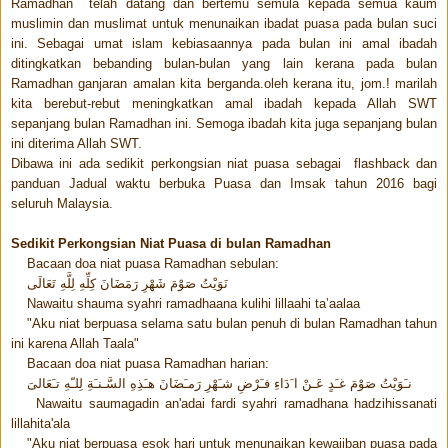
Ramadhan telah datang dan bertemu semula kepada semua kaum
muslimin dan muslimat untuk menunaikan ibadat puasa pada bulan suci
ini. Sebagai umat islam kebiasaannya pada bulan ini amal ibadah
ditingkatkan bebanding bulan-bulan yang lain kerana pada bulan
Ramadhan ganjaran amalan kita berganda.oleh kerana itu, jom.! marilah
kita berebut-rebut meningkatkan amal ibadah kepada Allah SWT
sepanjang bulan Ramadhan ini. Semoga ibadah kita juga sepanjang bulan
ini diterima Allah SWT.
Dibawa ini ada sedikit perkongsian niat puasa sebagai flashback dan
panduan Jadual waktu berbuka Puasa dan Imsak tahun 2016 bagi
seluruh Malaysia.
Sedikit Perkongsian Niat Puasa di bulan Ramadhan
Bacaan doa niat puasa Ramadhan sebulan:
نَوَيْتُ صَوْمَ شَهْرِ رَمَضَانَ كِلِّهِ لِلَّهِ تَعَالَى
Nawaitu shauma syahri ramadhaana kulihi lillaahi ta’aalaa
"Aku niat berpuasa selama satu bulan penuh di bulan Ramadhan tahun
ini karena Allah Taala"
Bacaan doa niat puasa Ramadhan harian:
نـَوَيْتُ صَوْمَ غـَدٍ عَـنْ ا َدَاءِ فـَرْضِ شـَهْرِ رَمـَضَانَ هـَذِهِ السَّـنـَةِ لِلـّهِ تـَعَالىَ
Nawaitu saumagadin an'adai fardi syahri ramadhana hadzihissanati
lillahita'ala
"Aku niat berpuasa esok hari untuk menunaikan kewajiban puasa pada