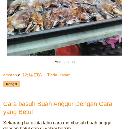
Add caption
amsran
di
12:14 PTG
Tiada ulasan:
Kongsi
Cara basuh Buah Anggur Dengan Cara
yang Betul
Sekarang baru kita tahu cara membasuh buah anggur
dengan betul dan di yakini bersih.