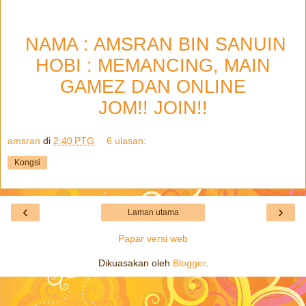
NAMA : AMSRAN BIN SANUIN
HOBI : MEMANCING, MAIN
GAMEZ DAN ONLINE
JOM!! JOIN!!
amsran
di
2:40 PTG
6 ulasan:
Kongsi
‹
›
Laman utama
Papar versi web
Dikuasakan oleh
Blogger
.